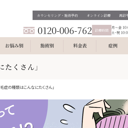
カウンセリング・施術予約
オンライン診療
再診
0120-006-762
月～金 10:0
診療時間
土･祝 10:0
お悩み別
施術別
料金表
症例
なにたくさん」
のおすすめプラン
(旧)美容医療月額プラン
一般皮膚科
医療月額プラン
メンズ美容医療月額プラン
2「脱毛症の種類はこんなにたくさん」
み
毛穴
ニキビ跡
・小ジワ
部分痩せ
ニキビ
・抜け毛
小顔
ほくろ・イボ
・そばかす・肝班
プチ整形（エラ・鼻・唇・顎）
あざ
・クマ
赤ら顔
わきが・多汗症