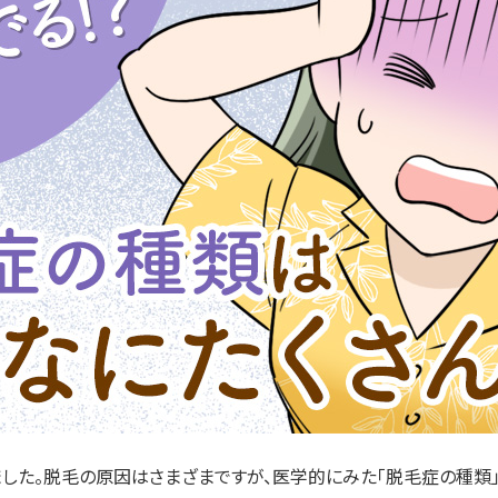
ックス注射
ピコレーザー（ピコシュア）
ケミカルピーリング
ルロン酸注射
ボルニューマ
育毛・発毛治療
注射
医療ハイフ(ウルトラセルZi)
プラズマシャワー
クロボトックスリフト
フォトフェイシャルM22
イオン導入
ビダームビスタ
イントラジェン
乳歯髄(乳歯歯髄幹
IVE
Fotona QX（QスイッチYAG
養上清液)
コスパフォルマ
レーザー）
脂肪冷却ダイエット
OS®Performa）
CO2（炭酸ガス）レーザー
テック)
溶解注射（メソセラピ
レジェンドプロ+
医療レーザー脱毛
ダーマペン
眼瞼下垂症(保険適
アップ（糸リフト・スレ
ポテンツァ（POTENZA）
アートメイク
ト・テスリフト）
ハイドラフェイシャル
ホームケア・コスメ
した。脱毛の原因はさまざまですが、医学的にみた「脱毛症の種類」