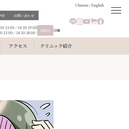
Chinese
/
English
予約
お問い合わせ
0-13:00／14:30-19:00
日曜
休診日
カウンセリング・施術予約
0-13:00／14:30-18:00
アクセス
クリニック紹介
月～金 10:00-13:00／14:30-19:00
診療時間
土･祝 10:00-13:00／14:30-18:00
スケジュール
美容コラム
メンズメニュー
オンラインショッ
モニター募集
プ