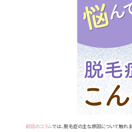
施術別
ボト
ヒア
小顔
マイ
ジュ
®︎SKINV
スネ
（SUNEK
脂肪
ー）
リフト
ッドリフ
料金表
前回のコラム
では、脱毛症の主な原因について触れま
症例