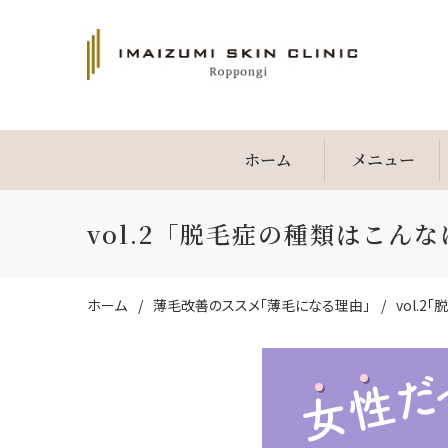
ホーム
ホーム
メニュー
メニュー
vol.2「脱毛症の種類はこん
今月
美容
お悩み別
ホーム
薄毛改善のススメ「薄毛になる理由」
vol.
たる
シワ
薄毛
シミ
くすみ