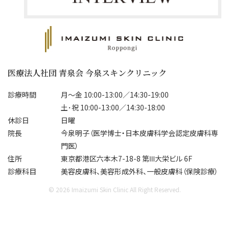
ンをすっきりとした印象へ。食いし
✔ おでこ

ばりや歯ぎしりにお悩みの方にも
ゼオ
✔ 眉間

おすすめです。

￥7,
✔ 目尻

✔ エラ

✔ マイクロボトックス

ゼオ
医療法人社団 青泉会 今泉スキンクリニック
✔ 食いしばり

皮脂分泌を抑え、テカリ・毛穴・小
￥17
ジワを改善。夏のメイク崩れが気
診療時間
月～金 10:00-13:00／14:30-19:00
✨タッチアップ付きで安心

になる方にも人気です。

ま
土･祝 10:00-13:00／14:30-18:00
ット
休診日
日曜
【ボトックスビスタ】

✔ 脇ボトックス

おり
院長
今泉明子（医学博士・日本皮膚科学会認定皮膚科専
50単位　¥55,000（税込）

汗の分泌を抑え、汗ジミやニオイ
門医）
対策に。暑い季節を快適に過ごし
皮
住所
東京都港区六本木7-18-8 第Ⅲ大栄ビル 6F
【ボツラックス】

たい方におすすめです。

時
診療科目
美容皮膚科、美容形成外科、一般皮膚科（保険診療）
50単位　¥38,500（税込）

ませ
100単位　¥70,000（税込）

さらに今だけ！📢

8
© 2026 Imaizumi Skin Clinic All Right Reserved.
ご
※医師指名不可

＼ボトックス打ち放題キャンペー
い合
ン開催中✨／
