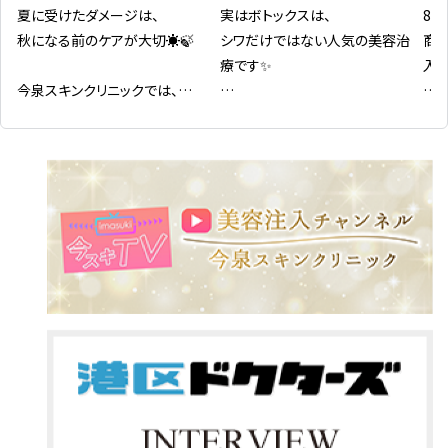
夏に受けたダメージは、

実はボトックスは、

8
秋になる前のケアが大切☀️🍃

シワだけではない人気の美容治
商
療です✨

入い
今泉スキンクリニックでは、

8・9月限定の特別キャンペーンを
今泉スキンクリニックでも

〈対
ご用意しました！

リピート率No.1の治療のひとつ。

ピュ
￥14
「気になっていた治療を始めたい」

その理由は、一人ひとりのお悩み
「お得な期間にメンテナンスした
に合わせて幅広く活用できるから
ゼオ
い」

です。

￥6,
そんな方におすすめです✨

✔ 表情ジワの改善・予防

ゼオ
おでこ・眉間・目尻など、表情のク
ング
━━━━━━━━━━━━━━

セによるシワを改善し、将来のシワ
￥6,
予防にもつながります。

① ボトックス打ち放題💉

ゼオ
✔ エラボトックス

ング
気になる部位をまとめてケア！

咬筋の張りを和らげ、フェイスライ
￥9,