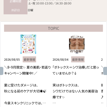
診療時間
土･祝 10:00-13:00／14:30-18:00
日曜
休診日
TOPIC
2026/08/05
最新情報
2026/08/04
最新情報
202
＼8・9月限定✨ 夏の美肌・若返り
「ボトックス＝シワ治療」だと思っ
＼皮
キャンペーン開催中！／

ていませんか？💉

オフ
夏に受けたダメージは、

実はボトックスは、

8
秋になる前のケアが大切☀️🍃

シワだけではない人気の美容治
商
療です✨

入い
今泉スキンクリニックでは、
