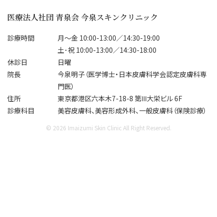
✔ エラ

✔ マイクロボトックス

ゼオ
医療法人社団 青泉会 今泉スキンクリニック
✔ 食いしばり

皮脂分泌を抑え、テカリ・毛穴・小
￥17
ジワを改善。夏のメイク崩れが気
診療時間
月～金 10:00-13:00／14:30-19:00
✨タッチアップ付きで安心

になる方にも人気です。

ま
土･祝 10:00-13:00／14:30-18:00
ット
休診日
日曜
【ボトックスビスタ】

✔ 脇ボトックス

おり
院長
今泉明子（医学博士・日本皮膚科学会認定皮膚科専
50単位　¥55,000（税込）

汗の分泌を抑え、汗ジミやニオイ
門医）
対策に。暑い季節を快適に過ごし
皮
住所
東京都港区六本木7-18-8 第Ⅲ大栄ビル 6F
【ボツラックス】

たい方におすすめです。

時
診療科目
美容皮膚科、美容形成外科、一般皮膚科（保険診療）
50単位　¥38,500（税込）

ませ
100単位　¥70,000（税込）

さらに今だけ！📢

8
© 2026 Imaizumi Skin Clinic All Right Reserved.
ご
※医師指名不可

＼ボトックス打ち放題キャンペー
い合
ン開催中✨／

━━━━━━━━━━━━━━

#美
📅 8月1日〜9月30日まで

クタ
② 手元若返り治療🤲

ア
💉 ボトックスビスタ（アラガン社