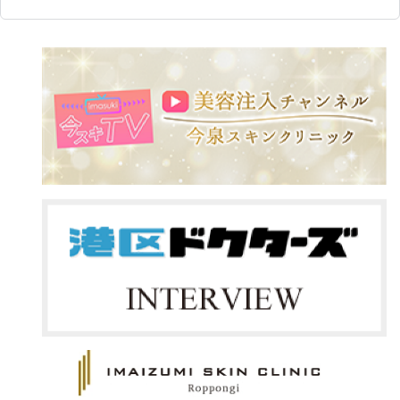
8・9月限定の特別キャンペーンを
今泉スキンクリニックでも

〈対
ご用意しました！

リピート率No.1の治療のひとつ。

ピュ
￥14
「気になっていた治療を始めたい」

その理由は、一人ひとりのお悩み
「お得な期間にメンテナンスした
に合わせて幅広く活用できるから
ゼオ
い」

です。

￥6,
そんな方におすすめです✨

✔ 表情ジワの改善・予防

ゼオ
おでこ・眉間・目尻など、表情のク
ング
━━━━━━━━━━━━━━

セによるシワを改善し、将来のシワ
￥6,
予防にもつながります。

① ボトックス打ち放題💉

ゼオ
✔ エラボトックス

ング
気になる部位をまとめてケア！

咬筋の張りを和らげ、フェイスライ
￥9,
ンをすっきりとした印象へ。食いし
✔ おでこ

ばりや歯ぎしりにお悩みの方にも
ゼオ
✔ 眉間

おすすめです。

￥7,
✔ 目尻
