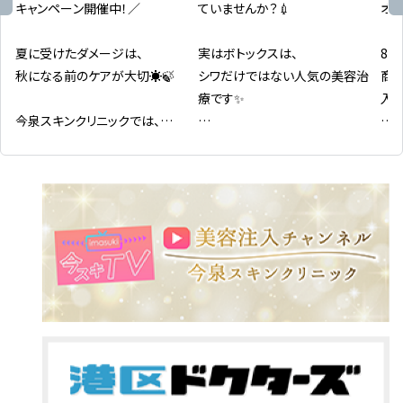
キャンペーン開催中！／

ていませんか？💉

オフ
夏に受けたダメージは、

実はボトックスは、

8
秋になる前のケアが大切☀️🍃

シワだけではない人気の美容治
商
療です✨

入い
今泉スキンクリニックでは、

8・9月限定の特別キャンペーンを
今泉スキンクリニックでも

〈対
ご用意しました！

リピート率No.1の治療のひとつ。

ピュ
￥14
「気になっていた治療を始めたい」

その理由は、一人ひとりのお悩み
「お得な期間にメンテナンスした
に合わせて幅広く活用できるから
ゼオ
い」

です。

￥6,
そんな方におすすめです✨

✔ 表情ジワの改善・予防

ゼオ
おでこ・眉間・目尻など、表情のク
ング
━━━━━━━━━━━━━━

セによるシワを改善し、将来のシワ
￥6,
予防にもつながります。

① ボトックス打ち放題💉

ゼオ