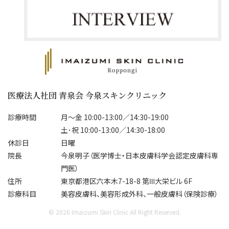
✔ エラボトックス

ング
気になる部位をまとめてケア！

咬筋の張りを和らげ、フェイスライ
￥9,
ンをすっきりとした印象へ。食いし
✔ おでこ

ばりや歯ぎしりにお悩みの方にも
ゼオ
✔ 眉間

おすすめです。

￥7,
✔ 目尻

✔ エラ

✔ マイクロボトックス

ゼオ
医療法人社団 青泉会 今泉スキンクリニック
✔ 食いしばり

皮脂分泌を抑え、テカリ・毛穴・小
￥17
ジワを改善。夏のメイク崩れが気
診療時間
月～金 10:00-13:00／14:30-19:00
✨タッチアップ付きで安心

になる方にも人気です。

ま
土･祝 10:00-13:00／14:30-18:00
ット
休診日
日曜
【ボトックスビスタ】

✔ 脇ボトックス

おり
院長
今泉明子（医学博士・日本皮膚科学会認定皮膚科専
50単位　¥55,000（税込）

汗の分泌を抑え、汗ジミやニオイ
門医）
対策に。暑い季節を快適に過ごし
皮
住所
東京都港区六本木7-18-8 第Ⅲ大栄ビル 6F
【ボツラックス】

たい方におすすめです。

時
診療科目
美容皮膚科、美容形成外科、一般皮膚科（保険診療）
50単位　¥38,500（税込）

ませ
100単位　¥70,000（税込）

さらに今だけ！📢

8
© 2026 Imaizumi Skin Clinic All Right Reserved.
ご