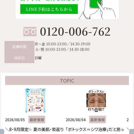
ー
シ
ョ
0120-006-762
ン
月～金 10:00-13:00／14:30-19:00
診療時間
土･祝 10:00-13:00／14:30-18:00
日曜
休診日
TOPIC
2026/08/05
最新情報
2026/08/04
最新情報
202
＼8・9月限定✨ 夏の美肌・若返り
「ボトックス＝シワ治療」だと思っ
＼皮