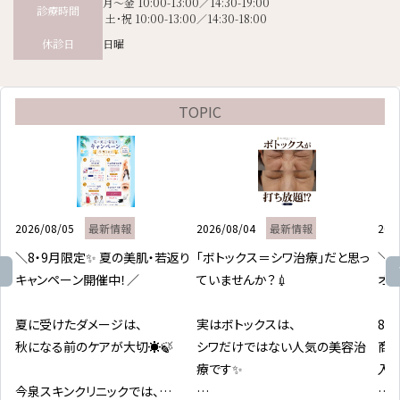
月～金 10:00-13:00／14:30-19:00
診療時間
土･祝 10:00-13:00／14:30-18:00
日曜
休診日
TOPIC
2026/08/05
最新情報
2026/08/04
最新情報
202
＼8・9月限定✨ 夏の美肌・若返り
「ボトックス＝シワ治療」だと思っ
＼皮
キャンペーン開催中！／

ていませんか？💉

オフ
夏に受けたダメージは、

実はボトックスは、

8
秋になる前のケアが大切☀️🍃

シワだけではない人気の美容治
商
療です✨

入い
今泉スキンクリニックでは、
