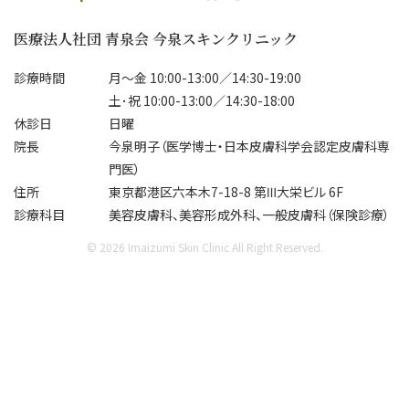
✔ エラ

✔ マイクロボトックス

ゼオ
医療法人社団 青泉会 今泉スキンクリニック
✔ 食いしばり

皮脂分泌を抑え、テカリ・毛穴・小
￥17
ジワを改善。夏のメイク崩れが気
診療時間
月～金 10:00-13:00／14:30-19:00
✨タッチアップ付きで安心

になる方にも人気です。

ま
土･祝 10:00-13:00／14:30-18:00
ット
休診日
日曜
【ボトックスビスタ】

✔ 脇ボトックス

おり
院長
今泉明子（医学博士・日本皮膚科学会認定皮膚科専
50単位　¥55,000（税込）

汗の分泌を抑え、汗ジミやニオイ
門医）
対策に。暑い季節を快適に過ごし
皮
住所
東京都港区六本木7-18-8 第Ⅲ大栄ビル 6F
【ボツラックス】

たい方におすすめです。

時
診療科目
美容皮膚科、美容形成外科、一般皮膚科（保険診療）
50単位　¥38,500（税込）

ませ
100単位　¥70,000（税込）

さらに今だけ！📢

8
© 2026 Imaizumi Skin Clinic All Right Reserved.
ご
※医師指名不可

＼ボトックス打ち放題キャンペー
い合
ン開催中✨／

━━━━━━━━━━━━━━

#美
📅 8月1日〜9月30日まで

クタ
② 手元若返り治療🤲

ア
💉 ボトックスビスタ（アラガン社