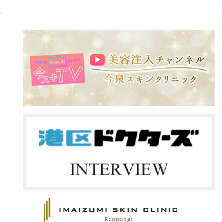
8・9月限定の特別キャンペーンを
今泉スキンクリニックでも

〈対
ご用意しました！

リピート率No.1の治療のひとつ。

ピュ
￥14
「気になっていた治療を始めたい」

その理由は、一人ひとりのお悩み
「お得な期間にメンテナンスした
に合わせて幅広く活用できるから
ゼオ
い」

です。

￥6,
そんな方におすすめです✨

✔ 表情ジワの改善・予防

ゼオ
おでこ・眉間・目尻など、表情のク
ング
━━━━━━━━━━━━━━

セによるシワを改善し、将来のシワ
￥6,
予防にもつながります。

① ボトックス打ち放題💉

ゼオ
✔ エラボトックス

ング
気になる部位をまとめてケア！

咬筋の張りを和らげ、フェイスライ
￥9,
ンをすっきりとした印象へ。食いし
✔ おでこ

ばりや歯ぎしりにお悩みの方にも
ゼオ
✔ 眉間

おすすめです。

￥7,
✔ 目尻
